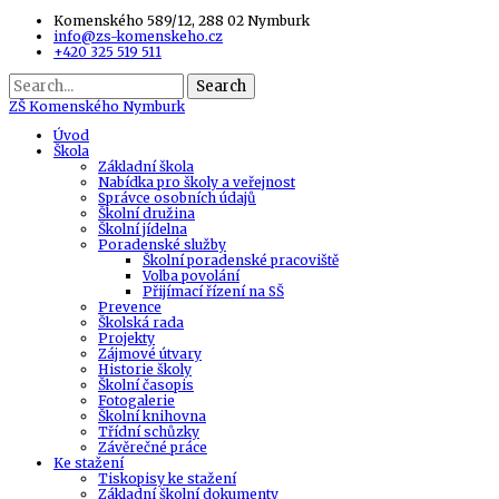
Komenského 589/12, 288 02 Nymburk
info@zs-komenskeho.cz
+420 325 519 511
Search
ZŠ
Komenského Nymburk
Úvod
Škola
Základní škola
Nabídka pro školy a veřejnost
Správce osobních údajů
Školní družina
Školní jídelna
Poradenské služby
Školní poradenské pracoviště
Volba povolání
Přijímací řízení na SŠ
Prevence
Školská rada
Projekty
Zájmové útvary
Historie školy
Školní časopis
Fotogalerie
Školní knihovna
Třídní schůzky
Závěrečné práce
Ke stažení
Tiskopisy ke stažení
Základní školní dokumenty