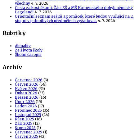
všechny
4. 7. 2026
Cesta za kostičkami: Žáci ZŠ a MŠ Komenského dobyli německý
Legoland!
4. 7. 2026
Orientační seznam sešitů a pomůcek, které budou vyučující na 2.
stupni v jednotlivých předmětech vyžadovat.
4. 7. 2026
Rubriky
Aktuality
Ze života školy
Školní časopis
Archív
Červenec 2026
(3)
Červen 2026
(56)
Květen 2026
(35)
Duben 2026
(33)
Březen 2026
(16)
Únor 2026
(15)
Leden 2026
(17)
Prosinec 2025
(35)
Listopad 2025
(24)
Říjen 2025
(16)
Září 2025
(12)
Srpen 2025
(1)
Červenec 2025
(1)
Červen 2025
(42)