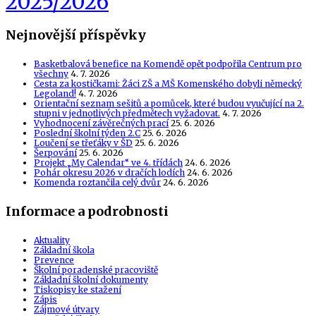
2025/2026
Nejnovější příspěvky
Basketbalová benefice na Komendě opět podpořila Centrum pro
všechny
4. 7. 2026
Cesta za kostičkami: Žáci ZŠ a MŠ Komenského dobyli německý
Legoland!
4. 7. 2026
Orientační seznam sešitů a pomůcek, které budou vyučující na 2.
stupni v jednotlivých předmětech vyžadovat.
4. 7. 2026
Vyhodnocení závěrečných prací
25. 6. 2026
Poslední školní týden 2.C
25. 6. 2026
Loučení se třeťáky v ŠD
25. 6. 2026
Šerpování
25. 6. 2026
Projekt „My Calendar“ ve 4. třídách
24. 6. 2026
Pohár okresu 2026 v dračích lodích
24. 6. 2026
Komenda roztančila celý dvůr
24. 6. 2026
Informace a podrobnosti
Aktuality
Základní škola
Prevence
Školní poradenské pracoviště
Základní školní dokumenty
Tiskopisy ke stažení
Zápis
Zájmové útvary