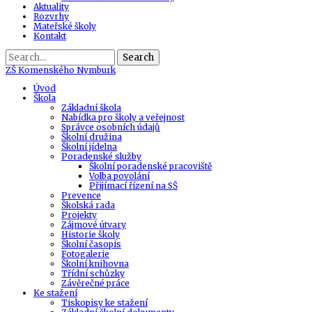
Aktuality
Rozvrhy
Mateřské školy
Kontakt
Search
ZŠ
Komenského Nymburk
Úvod
Škola
Základní škola
Nabídka pro školy a veřejnost
Správce osobních údajů
Školní družina
Školní jídelna
Poradenské služby
Školní poradenské pracoviště
Volba povolání
Přijímací řízení na SŠ
Prevence
Školská rada
Projekty
Zájmové útvary
Historie školy
Školní časopis
Fotogalerie
Školní knihovna
Třídní schůzky
Závěrečné práce
Ke stažení
Tiskopisy ke stažení