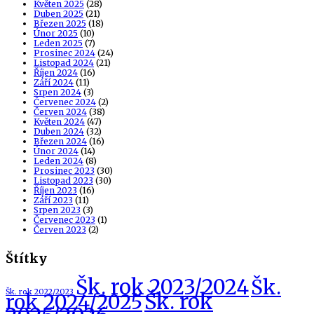
Květen 2025
(28)
Duben 2025
(21)
Březen 2025
(18)
Únor 2025
(10)
Leden 2025
(7)
Prosinec 2024
(24)
Listopad 2024
(21)
Říjen 2024
(16)
Září 2024
(11)
Srpen 2024
(3)
Červenec 2024
(2)
Červen 2024
(38)
Květen 2024
(47)
Duben 2024
(32)
Březen 2024
(16)
Únor 2024
(14)
Leden 2024
(8)
Prosinec 2023
(30)
Listopad 2023
(30)
Říjen 2023
(16)
Září 2023
(11)
Srpen 2023
(3)
Červenec 2023
(1)
Červen 2023
(2)
Štítky
Šk. rok 2023/2024
Šk.
Šk. rok 2022/2023
Šk. rok
rok 2024/2025