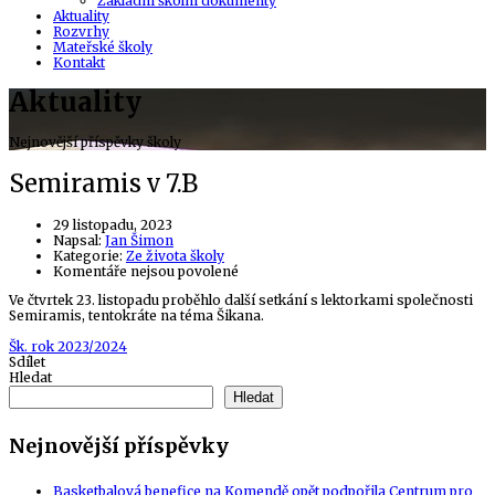
Základní školní dokumenty
Aktuality
Rozvrhy
Mateřské školy
Kontakt
Aktuality
Nejnovější příspěvky školy
Semiramis v 7.B
29 listopadu, 2023
Author
Napsal:
Jan Šimon
Kategorie:
Ze života školy
u
Komentáře nejsou povolené
textu
Ve čtvrtek 23. listopadu proběhlo další setkání s lektorkami společnosti
s
Semiramis, tentokráte na téma Šikana.
názvem
Semiramis
Tags
Šk. rok 2023/2024
v
Sdílet
7.B
Hledat
Hledat
Nejnovější příspěvky
Basketbalová benefice na Komendě opět podpořila Centrum pro