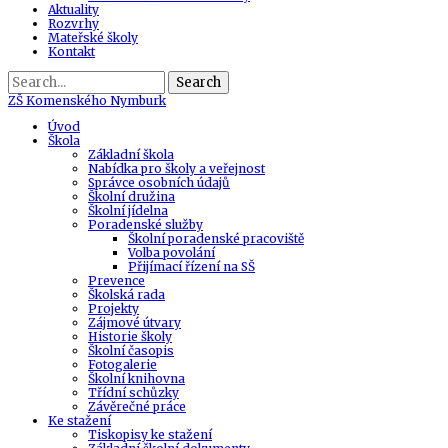
Aktuality
Rozvrhy
Mateřské školy
Kontakt
Search
ZŠ
Komenského Nymburk
Úvod
Škola
Základní škola
Nabídka pro školy a veřejnost
Správce osobních údajů
Školní družina
Školní jídelna
Poradenské služby
Školní poradenské pracoviště
Volba povolání
Přijímací řízení na SŠ
Prevence
Školská rada
Projekty
Zájmové útvary
Historie školy
Školní časopis
Fotogalerie
Školní knihovna
Třídní schůzky
Závěrečné práce
Ke stažení
Tiskopisy ke stažení