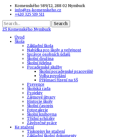
Komenského 589/12, 288 02 Nymburk
info@zs-komenskeho.cz
+420 325 519 511
Search
ZŠ
Komenského Nymburk
Úvod
Škola
Základní škola
Nabídka pro školy a veřejnost
Správce osobních údajů
Školní družina
Školní jídelna
Poradenské služby
Školní poradenské pracoviště
Volba povolání
Přijímací řízení na SŠ
Prevence
Školská rada
Projekty
Zájmové útvary
Historie školy
Školní časopis
Fotogalerie
Školní knihovna
Třídní schůzky
Závěrečné práce
Ke stažení
Tiskopisy ke stažení
Základní školní dokumenty