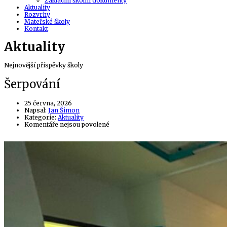
Základní školní dokumenty
Aktuality
Rozvrhy
Mateřské školy
Kontakt
Aktuality
Nejnovější příspěvky školy
Šerpování
25 června, 2026
Author
Napsal:
Jan Šimon
Kategorie:
Aktuality
u
Komentáře nejsou povolené
textu
s
názvem
Šerpování