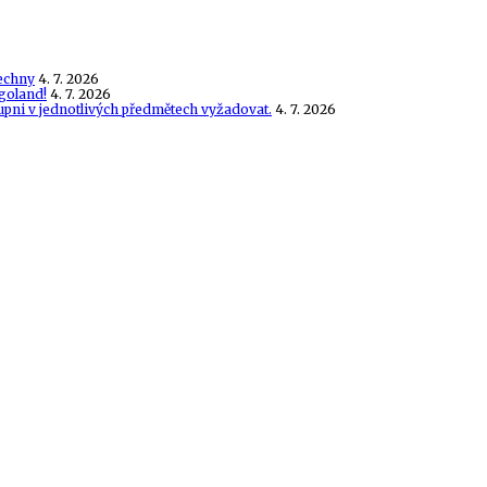
echny
4. 7. 2026
goland!
4. 7. 2026
tupni v jednotlivých předmětech vyžadovat.
4. 7. 2026