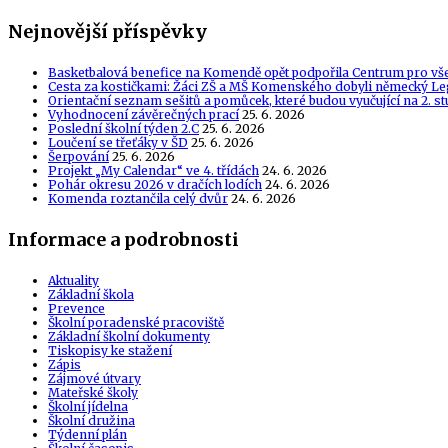
Nejnovější příspěvky
Basketbalová benefice na Komendě opět podpořila Centrum pro vš
Cesta za kostičkami: Žáci ZŠ a MŠ Komenského dobyli německý Le
Orientační seznam sešitů a pomůcek, které budou vyučující na 2. s
Vyhodnocení závěrečných prací
25. 6. 2026
Poslední školní týden 2.C
25. 6. 2026
Loučení se třeťáky v ŠD
25. 6. 2026
Šerpování
25. 6. 2026
Projekt „My Calendar“ ve 4. třídách
24. 6. 2026
Pohár okresu 2026 v dračích lodích
24. 6. 2026
Komenda roztančila celý dvůr
24. 6. 2026
Informace a podrobnosti
Aktuality
Základní škola
Prevence
Školní poradenské pracoviště
Základní školní dokumenty
Tiskopisy ke stažení
Zápis
Zájmové útvary
Mateřské školy
Školní jídelna
Školní družina
Týdenní plán