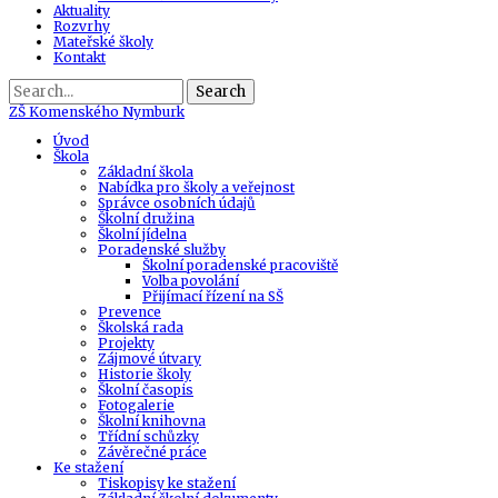
Aktuality
Rozvrhy
Mateřské školy
Kontakt
Search
ZŠ
Komenského Nymburk
Úvod
Škola
Základní škola
Nabídka pro školy a veřejnost
Správce osobních údajů
Školní družina
Školní jídelna
Poradenské služby
Školní poradenské pracoviště
Volba povolání
Přijímací řízení na SŠ
Prevence
Školská rada
Projekty
Zájmové útvary
Historie školy
Školní časopis
Fotogalerie
Školní knihovna
Třídní schůzky
Závěrečné práce
Ke stažení
Tiskopisy ke stažení