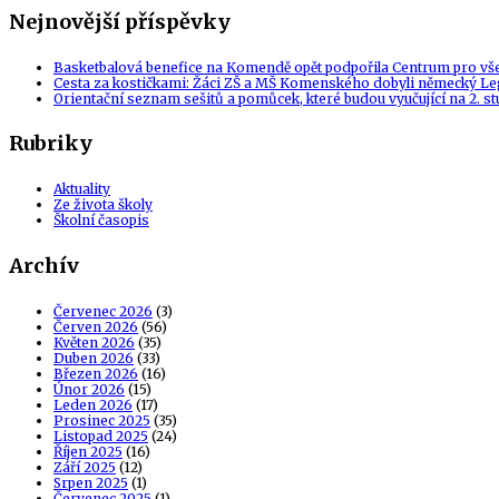
Nejnovější příspěvky
Basketbalová benefice na Komendě opět podpořila Centrum pro vš
Cesta za kostičkami: Žáci ZŠ a MŠ Komenského dobyli německý Le
Orientační seznam sešitů a pomůcek, které budou vyučující na 2. s
Rubriky
Aktuality
Ze života školy
Školní časopis
Archív
Červenec 2026
(3)
Červen 2026
(56)
Květen 2026
(35)
Duben 2026
(33)
Březen 2026
(16)
Únor 2026
(15)
Leden 2026
(17)
Prosinec 2025
(35)
Listopad 2025
(24)
Říjen 2025
(16)
Září 2025
(12)
Srpen 2025
(1)
Červenec 2025
(1)