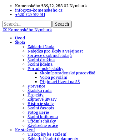
Komenského 589/12, 288 02 Nymburk
info@zs-komenskeho.cz
+420 325 519 511
Search
ZŠ
Komenského Nymburk
Úvod
Škola
Základní škola
Nabídka pro školy a veřejnost
Správce osobních údajů
Školní družina
Školní jídelna
Poradenské služby
Školní poradenské pracoviště
Volba povolání
Přijímací řízení na SŠ
Prevence
Školská rada
Projekty
Zájmové útvary
Historie školy
Školní časopis
Fotogalerie
Školní knihovna
Třídní schůzky
Závěrečné práce
Ke stažení
Tiskopisy ke stažení
Základní školní dokumenty