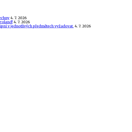
echny
4. 7. 2026
goland!
4. 7. 2026
tupni v jednotlivých předmětech vyžadovat.
4. 7. 2026