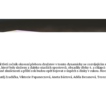
 třetí ročník okresní přeboru družstev v tomto dynamicky se rozvíjejícím spo
ů, které byly složeny z daleko starších sportovců, obsadily dívky 4. a chlapc
enné zkušenosti a příští rok budou opět bojovat o úspěch s disky v rukou. Moc
těj Zradička, Viktorie Papaneczová, Aneta Bártová, Adéla Beranová, Tere