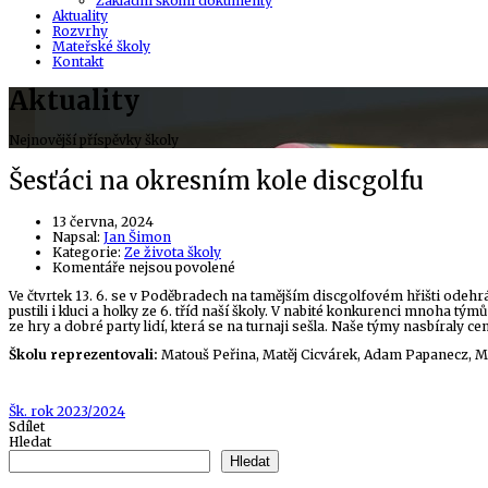
Základní školní dokumenty
Aktuality
Rozvrhy
Mateřské školy
Kontakt
Aktuality
Nejnovější příspěvky školy
Šesťáci na okresním kole discgolfu
13 června, 2024
Author
Napsal:
Jan Šimon
Kategorie:
Ze života školy
u
Komentáře nejsou povolené
textu
Ve čtvrtek 13. 6. se v Poděbradech na tamějším discgolfovém hřišti odehrál
s
pustili i kluci a holky ze 6. tříd naší školy. V nabité konkurenci mnoha tým
názvem
ze hry a dobré party lidí, která se na turnaji sešla. Naše týmy nasbíraly c
Šesťáci
na
Školu reprezentovali:
Matouš Peřina, Matěj Cicvárek, Adam Papanecz, Ma
okresním
kole
discgolfu
Tags
Šk. rok 2023/2024
Sdílet
Hledat
Hledat