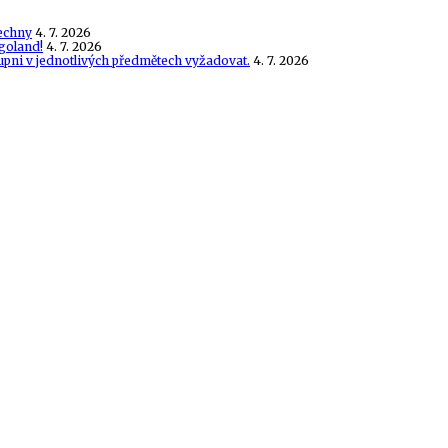
echny
4. 7. 2026
goland!
4. 7. 2026
tupni v jednotlivých předmětech vyžadovat.
4. 7. 2026