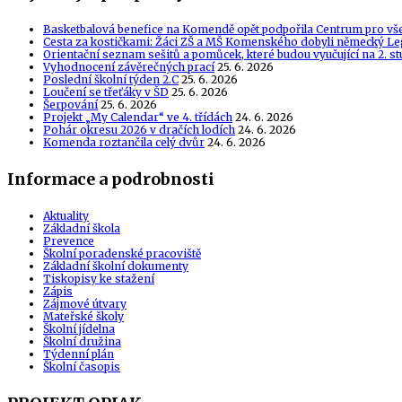
Basketbalová benefice na Komendě opět podpořila Centrum pro vš
Cesta za kostičkami: Žáci ZŠ a MŠ Komenského dobyli německý Le
Orientační seznam sešitů a pomůcek, které budou vyučující na 2. s
Vyhodnocení závěrečných prací
25. 6. 2026
Poslední školní týden 2.C
25. 6. 2026
Loučení se třeťáky v ŠD
25. 6. 2026
Šerpování
25. 6. 2026
Projekt „My Calendar“ ve 4. třídách
24. 6. 2026
Pohár okresu 2026 v dračích lodích
24. 6. 2026
Komenda roztančila celý dvůr
24. 6. 2026
Informace a podrobnosti
Aktuality
Základní škola
Prevence
Školní poradenské pracoviště
Základní školní dokumenty
Tiskopisy ke stažení
Zápis
Zájmové útvary
Mateřské školy
Školní jídelna
Školní družina
Týdenní plán
Školní časopis