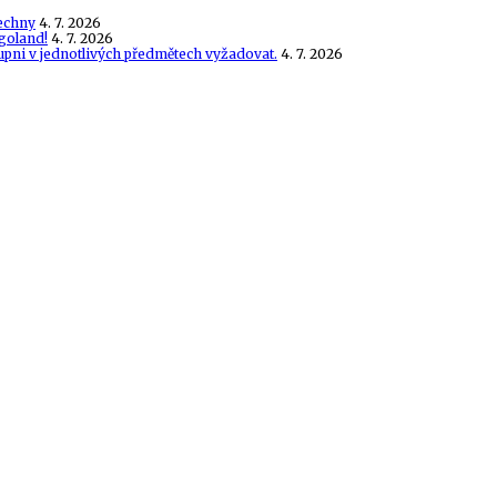
echny
4. 7. 2026
goland!
4. 7. 2026
tupni v jednotlivých předmětech vyžadovat.
4. 7. 2026