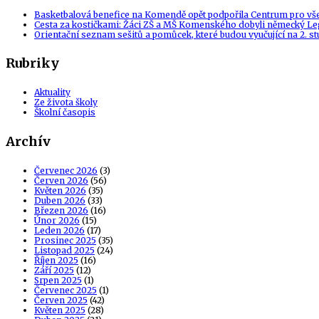
Basketbalová benefice na Komendě opět podpořila Centrum pro vš
Cesta za kostičkami: Žáci ZŠ a MŠ Komenského dobyli německý Le
Orientační seznam sešitů a pomůcek, které budou vyučující na 2. s
Rubriky
Aktuality
Ze života školy
Školní časopis
Archív
Červenec 2026
(3)
Červen 2026
(56)
Květen 2026
(35)
Duben 2026
(33)
Březen 2026
(16)
Únor 2026
(15)
Leden 2026
(17)
Prosinec 2025
(35)
Listopad 2025
(24)
Říjen 2025
(16)
Září 2025
(12)
Srpen 2025
(1)
Červenec 2025
(1)
Červen 2025
(42)
Květen 2025
(28)