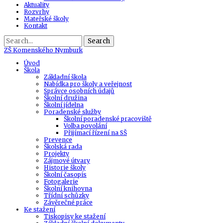
Aktuality
Rozvrhy
Mateřské školy
Kontakt
Search
ZŠ
Komenského Nymburk
Úvod
Škola
Základní škola
Nabídka pro školy a veřejnost
Správce osobních údajů
Školní družina
Školní jídelna
Poradenské služby
Školní poradenské pracoviště
Volba povolání
Přijímací řízení na SŠ
Prevence
Školská rada
Projekty
Zájmové útvary
Historie školy
Školní časopis
Fotogalerie
Školní knihovna
Třídní schůzky
Závěrečné práce
Ke stažení
Tiskopisy ke stažení