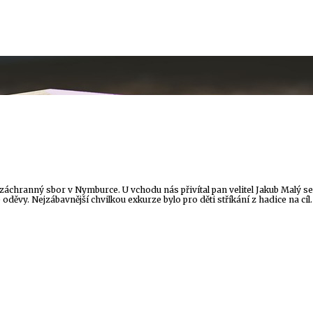
záchranný sbor v Nymburce. U vchodu nás přivítal pan velitel Jakub Malý se 
děvy. Nejzábavnější chvilkou exkurze bylo pro děti stříkání z hadice na cíl.