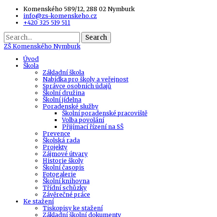
Komenského 589/12, 288 02 Nymburk
info@zs-komenskeho.cz
+420 325 519 511
Search
ZŠ
Komenského Nymburk
Úvod
Škola
Základní škola
Nabídka pro školy a veřejnost
Správce osobních údajů
Školní družina
Školní jídelna
Poradenské služby
Školní poradenské pracoviště
Volba povolání
Přijímací řízení na SŠ
Prevence
Školská rada
Projekty
Zájmové útvary
Historie školy
Školní časopis
Fotogalerie
Školní knihovna
Třídní schůzky
Závěrečné práce
Ke stažení
Tiskopisy ke stažení
Základní školní dokumenty