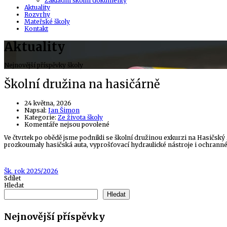
Základní školní dokumenty
Aktuality
Rozvrhy
Mateřské školy
Kontakt
Aktuality
Nejnovější příspěvky školy
Školní družina na hasičárně
24 května, 2026
Author
Napsal:
Jan Šimon
Kategorie:
Ze života školy
u
Komentáře nejsou povolené
textu
Ve čtvrtek po obědě jsme podnikli se školní družinou exkurzi na Hasičský 
s
prozkoumaly hasičská auta, vyprošťovací hydraulické nástroje i ochranné o
názvem
Školní
družina
na
Tags
Šk. rok 2025/2026
hasičárně
Sdílet
Hledat
Hledat
Nejnovější příspěvky