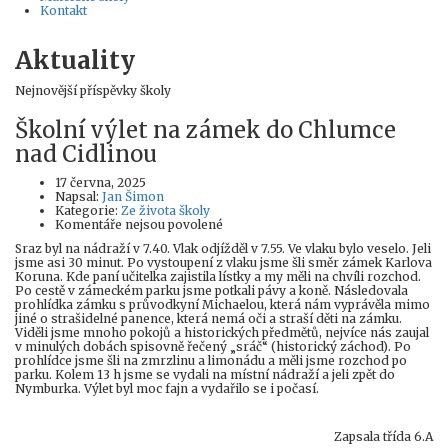
Kontakt
Aktuality
Nejnovější příspěvky školy
Školní výlet na zámek do Chlumce
nad Cidlinou
17 června, 2025
Author
Napsal:
Jan Šimon
Kategorie:
Ze života školy
u
Komentáře nejsou povolené
textu
Sraz byl na nádraží v 7.40. Vlak odjížděl v 7.55. Ve vlaku bylo veselo. Jeli
s
jsme asi 30 minut. Po vystoupení z vlaku jsme šli směr zámek Karlova
názvem
Koruna. Kde paní učitelka zajistila lístky a my měli na chvíli rozchod.
Školní
Po cestě v zámeckém parku jsme potkali pávy a koně. Následovala
výlet
prohlídka zámku s průvodkyní Michaelou, která nám vyprávěla mimo
na
jiné o strašidelné panence, která nemá oči a straší děti na zámku.
zámek
Viděli jsme mnoho pokojů a historických předmětů, nejvíce nás zaujal
do
v minulých dobách spisovně řečený „sráč“ (historický záchod). Po
Chlumce
prohlídce jsme šli na zmrzlinu a limonádu a měli jsme rozchod po
nad
parku. Kolem 13 h jsme se vydali na místní nádraží a jeli zpět do
Cidlinou
Nymburka. Výlet byl moc fajn a vydařilo se i počasí.
Zapsala třída 6.A