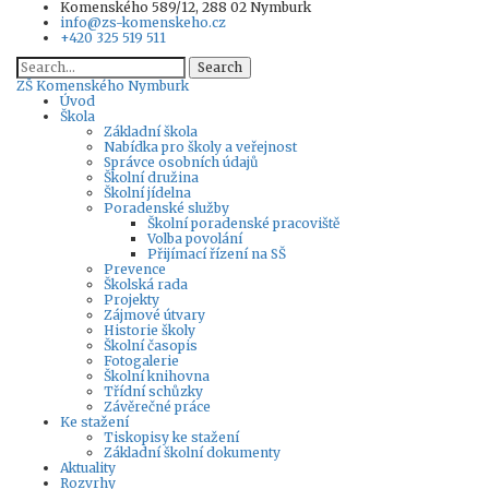
Komenského 589/12, 288 02 Nymburk
info@zs-komenskeho.cz
+420 325 519 511
Search
ZŠ
Komenského Nymburk
Úvod
Škola
Základní škola
Nabídka pro školy a veřejnost
Správce osobních údajů
Školní družina
Školní jídelna
Poradenské služby
Školní poradenské pracoviště
Volba povolání
Přijímací řízení na SŠ
Prevence
Školská rada
Projekty
Zájmové útvary
Historie školy
Školní časopis
Fotogalerie
Školní knihovna
Třídní schůzky
Závěrečné práce
Ke stažení
Tiskopisy ke stažení
Základní školní dokumenty
Aktuality
Rozvrhy