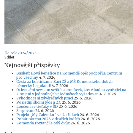
Tags
Šk. rok 2024/2025
Sdílet
Nejnovější příspěvky
Basketbalová benefice na Komendě opět podpořila Centrum
pro všechny
4. 7. 2026
Cesta za kostičkami: Žáci ZŠ a MŠ Komenského dobyli
německý Legoland!
4. 7. 2026
Orientační seznam sešitů a pomůcek, které budou vyučující na
2. stupni v jednotlivých předmětech vyžadovat.
4. 7. 2026
Vyhodnocení závěrečných prací
25. 6. 2026
Poslední školní týden 2.C
25. 6. 2026
Loučení se třeťáky v ŠD
25. 6. 2026
Šerpování
25. 6. 2026
Projekt „My Calendar“ ve 4. třídách
24. 6. 2026
Pohár okresu 2026 v dračích lodích
24. 6. 2026
Komenda roztančila celý dvůr
24. 6. 2026