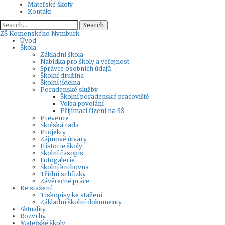
Mateřské školy
Kontakt
Search
ZŠ
Komenského Nymburk
Úvod
Škola
Základní škola
Nabídka pro školy a veřejnost
Správce osobních údajů
Školní družina
Školní jídelna
Poradenské služby
Školní poradenské pracoviště
Volba povolání
Přijímací řízení na SŠ
Prevence
Školská rada
Projekty
Zájmové útvary
Historie školy
Školní časopis
Fotogalerie
Školní knihovna
Třídní schůzky
Závěrečné práce
Ke stažení
Tiskopisy ke stažení
Základní školní dokumenty
Aktuality
Rozvrhy
Mateřské školy