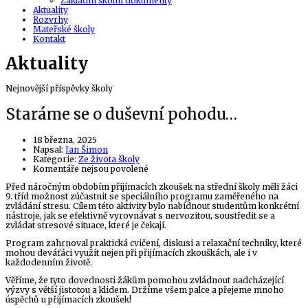
Základní školní dokumenty
Aktuality
Rozvrhy
Mateřské školy
Kontakt
Aktuality
Nejnovější příspěvky školy
Staráme se o duševní pohodu…
18 března, 2025
Author
Napsal:
Jan Šimon
Kategorie:
Ze života školy
u
Komentáře nejsou povolené
textu
Před náročným obdobím přijímacích zkoušek na střední školy měli žáci
s
9. tříd možnost zúčastnit se speciálního programu zaměřeného na
názvem
zvládání stresu. Cílem této aktivity bylo nabídnout studentům konkrétní
Staráme
nástroje, jak se efektivně vyrovnávat s nervozitou, soustředit se a
se
zvládat stresové situace, které je čekají.
o
duševní
Program zahrnoval praktická cvičení, diskusi a relaxační techniky, které
pohodu…
mohou deváťáci využít nejen při přijímacích zkouškách, ale i v
každodenním životě.
Věříme, že tyto dovednosti žákům pomohou zvládnout nadcházející
výzvy s větší jistotou a klidem. Držíme všem palce a přejeme mnoho
úspěchů u přijímacích zkoušek!