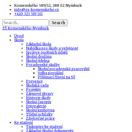
Komenského 589/12, 288 02 Nymburk
info@zs-komenskeho.cz
+420 325 519 511
Search
ZŠ
Komenského Nymburk
Úvod
Škola
Základní škola
Nabídka pro školy a veřejnost
Správce osobních údajů
Školní družina
Školní jídelna
Poradenské služby
Školní poradenské pracoviště
Volba povolání
Přijímací řízení na SŠ
Prevence
Školská rada
Projekty
Zájmové útvary
Historie školy
Školní časopis
Fotogalerie
Školní knihovna
Třídní schůzky
Závěrečné práce
Ke stažení
Tiskopisy ke stažení
Základní školní dokumenty