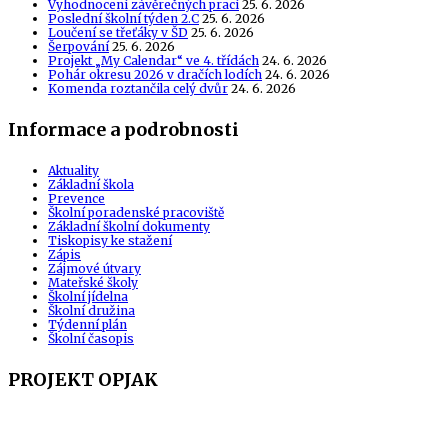
Vyhodnocení závěrečných prací
25. 6. 2026
Poslední školní týden 2.C
25. 6. 2026
Loučení se třeťáky v ŠD
25. 6. 2026
Šerpování
25. 6. 2026
Projekt „My Calendar“ ve 4. třídách
24. 6. 2026
Pohár okresu 2026 v dračích lodích
24. 6. 2026
Komenda roztančila celý dvůr
24. 6. 2026
Informace a podrobnosti
Aktuality
Základní škola
Prevence
Školní poradenské pracoviště
Základní školní dokumenty
Tiskopisy ke stažení
Zápis
Zájmové útvary
Mateřské školy
Školní jídelna
Školní družina
Týdenní plán
Školní časopis
PROJEKT OPJAK