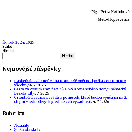
Mgr. Petra Kořínková
Metodik prevence
Tags
Šk. rok 2024/2025
Sdílet
Hledat
Hledat
Nejnovější příspěvky
Basketbalová benefice na Komendě opět podpořila Centrum pro
všechny
4. 7. 2026
Cesta za kostičkami: Žáci ZŠ a MŠ Komenského dobyli německý
Legoland!
4. 7. 2026
Orientační seznam sešitů a pomůcek, které budou vyučující na 2.
stupni v jednotlivých předmětech vyžadovat.
4. 7. 2026
Rubriky
Aktuality
Ze života školy