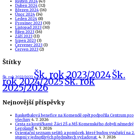
Květen 2024
(47)
Duben 2024
(32)
Březen 2024
(16)
Únor 2024
(14)
Leden 2024
(8)
Prosinec 2023
(30)
Listopad 2023
(30)
Říjen 2023
(16)
Září 2023
(11)
Srpen 2023
(3)
Červenec 2023
(1)
Červen 2023
(2)
Štítky
Šk. rok 2023/2024
Šk.
Šk. rok 2022/2023
Šk. rok
rok 2024/2025
2025/2026
Nejnovější příspěvky
Basketbalová benefice na Komendě opět podpořila Centrum pro
všechny
4. 7. 2026
Cesta za kostičkami: Žáci ZŠ a MŠ Komenského dobyli německý
Legoland!
4. 7. 2026
Orientační seznam sešitů a pomůcek, které budou vyučující na 2.
stupni v jednotlivých předmětech vyžadovat.
4. 7. 2026