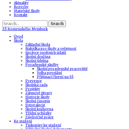
Aktuality
Rozvrhy
Mateřské školy
Kontakt
Search
ZŠ
Komenského Nymburk
Úvod
Škola
Základní škola
Nabídka pro školy a veřejnost
Správce osobních údajů
Školní družina
Školní jídelna
Poradenské služby
Školní poradenské pracoviště
Volba povolání
Přijímací řízení na SŠ
Prevence
Školská rada
Projekty
Zájmové útvary
Historie školy
Školní časopis
Fotogalerie
Školní knihovna
Třídní schůzky
Závěrečné práce
Ke stažení
Tiskopisy ke stažení