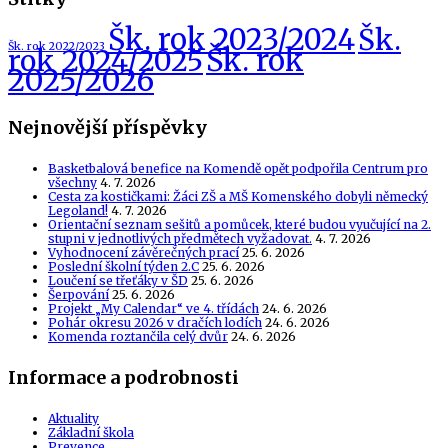
Šk. rok 2023/2024
Šk.
Šk. rok 2022/2023
Šk. rok
rok 2024/2025
2025/2026
Nejnovější příspěvky
Basketbalová benefice na Komendě opět podpořila Centrum pro
všechny
4. 7. 2026
Cesta za kostičkami: Žáci ZŠ a MŠ Komenského dobyli německý
Legoland!
4. 7. 2026
Orientační seznam sešitů a pomůcek, které budou vyučující na 2.
stupni v jednotlivých předmětech vyžadovat.
4. 7. 2026
Vyhodnocení závěrečných prací
25. 6. 2026
Poslední školní týden 2.C
25. 6. 2026
Loučení se třeťáky v ŠD
25. 6. 2026
Šerpování
25. 6. 2026
Projekt „My Calendar“ ve 4. třídách
24. 6. 2026
Pohár okresu 2026 v dračích lodích
24. 6. 2026
Komenda roztančila celý dvůr
24. 6. 2026
Informace a podrobnosti
Aktuality
Základní škola
Prevence