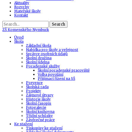
Aktuality
Rozvrhy
Mateřské školy
Kontakt
Search
ZŠ
Komenského Nymburk
Úvod
Škola
Základní škola
Nabídka pro školy a veřejnost
Správce osobních údajů
Školní družina
Školní jídelna
Poradenské služby
Školní poradenské pracoviště
Volba povolání
Přijímací řízení na SŠ
Prevence
Školská rada
Projekty
Zájmové útvary
Historie školy
Školní časopis
Fotogalerie
Školní knihovna
Třídní schůzky
Závěrečné práce
Ke stažení
Tiskopisy ke stažení