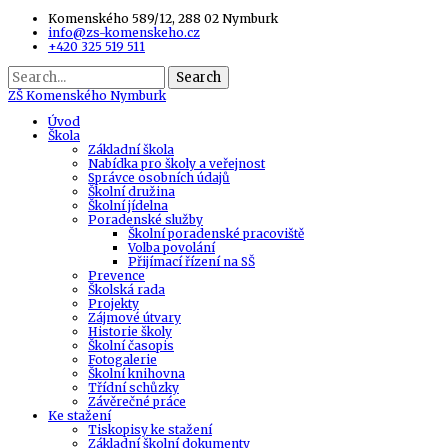
Komenského 589/12, 288 02 Nymburk
info@zs-komenskeho.cz
+420 325 519 511
Search
ZŠ
Komenského Nymburk
Úvod
Škola
Základní škola
Nabídka pro školy a veřejnost
Správce osobních údajů
Školní družina
Školní jídelna
Poradenské služby
Školní poradenské pracoviště
Volba povolání
Přijímací řízení na SŠ
Prevence
Školská rada
Projekty
Zájmové útvary
Historie školy
Školní časopis
Fotogalerie
Školní knihovna
Třídní schůzky
Závěrečné práce
Ke stažení
Tiskopisy ke stažení
Základní školní dokumenty