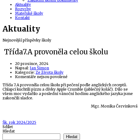
Základní školní dokumenty
Aktuality
Rozvrhy
Mateřské školy
Kontakt
Aktuality
Nejnovější příspěvky školy
Třída7.A provoněla celou školu
20 prosince, 2024
Author
Napsal:
Jan Šimon
Kategorie:
Ze života školy
u
Komentáře nejsou povolené
textu
Třída 7.A provoněla celou školu při pečení podle anglických receptů.
s
Chlapci kuchtili pizzu a dívky Apple Crumble (jablečný koláč). Dílo se
názvem
všem moc vydařilo a poslední vánoční hodinu anglického jazyka jsme
Třída7.A
zakončili sladce.
provoněla
celou
Mgr. Monika Červinková
školu
Tags
Šk. rok 2024/2025
Sdílet
Hledat
Hledat