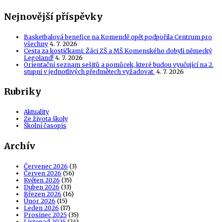
Nejnovější příspěvky
Basketbalová benefice na Komendě opět podpořila Centrum pro
všechny
4. 7. 2026
Cesta za kostičkami: Žáci ZŠ a MŠ Komenského dobyli německý
Legoland!
4. 7. 2026
Orientační seznam sešitů a pomůcek, které budou vyučující na 2.
stupni v jednotlivých předmětech vyžadovat.
4. 7. 2026
Rubriky
Aktuality
Ze života školy
Školní časopis
Archív
Červenec 2026
(3)
Červen 2026
(56)
Květen 2026
(35)
Duben 2026
(33)
Březen 2026
(16)
Únor 2026
(15)
Leden 2026
(17)
Prosinec 2025
(35)
Listopad 2025
(24)