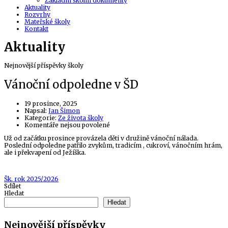
Základní školní dokumenty
Aktuality
Rozvrhy
Mateřské školy
Kontakt
Aktuality
Nejnovější příspěvky školy
Vánoční odpoledne v ŠD
19 prosince, 2025
Author
Napsal:
Jan Šimon
Kategorie:
Ze života školy
u
Komentáře nejsou povolené
textu
Už od začátku prosince provázela děti v družině vánoční nálada.
s
Poslední odpoledne patřilo zvykům, tradicím , cukroví, vánočním hrám,
názvem
ale i překvapení od Ježíška.
Vánoční
odpoledne
v
ŠD
Tags
Šk. rok 2025/2026
Sdílet
Hledat
Hledat
Nejnovější příspěvky