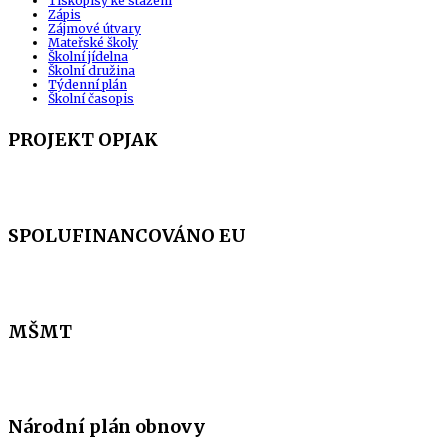
Tiskopisy ke stažení
Zápis
Zájmové útvary
Mateřské školy
Školní jídelna
Školní družina
Týdenní plán
Školní časopis
PROJEKT OPJAK
SPOLUFINANCOVÁNO EU
MŠMT
Národní plán obnovy