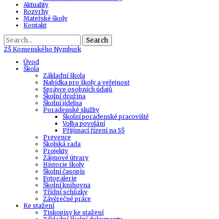
Aktuality
Rozvrhy
Mateřské školy
Kontakt
Search
ZŠ
Komenského Nymburk
Úvod
Škola
Základní škola
Nabídka pro školy a veřejnost
Správce osobních údajů
Školní družina
Školní jídelna
Poradenské služby
Školní poradenské pracoviště
Volba povolání
Přijímací řízení na SŠ
Prevence
Školská rada
Projekty
Zájmové útvary
Historie školy
Školní časopis
Fotogalerie
Školní knihovna
Třídní schůzky
Závěrečné práce
Ke stažení
Tiskopisy ke stažení