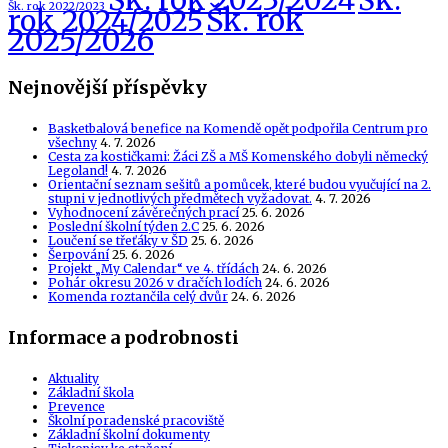
Šk. rok 2023/2024
Šk.
Šk. rok 2022/2023
Šk. rok
rok 2024/2025
2025/2026
Nejnovější příspěvky
Basketbalová benefice na Komendě opět podpořila Centrum pro
všechny
4. 7. 2026
Cesta za kostičkami: Žáci ZŠ a MŠ Komenského dobyli německý
Legoland!
4. 7. 2026
Orientační seznam sešitů a pomůcek, které budou vyučující na 2.
stupni v jednotlivých předmětech vyžadovat.
4. 7. 2026
Vyhodnocení závěrečných prací
25. 6. 2026
Poslední školní týden 2.C
25. 6. 2026
Loučení se třeťáky v ŠD
25. 6. 2026
Šerpování
25. 6. 2026
Projekt „My Calendar“ ve 4. třídách
24. 6. 2026
Pohár okresu 2026 v dračích lodích
24. 6. 2026
Komenda roztančila celý dvůr
24. 6. 2026
Informace a podrobnosti
Aktuality
Základní škola
Prevence
Školní poradenské pracoviště
Základní školní dokumenty