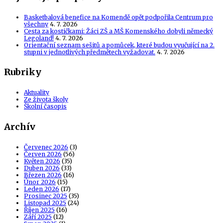
Basketbalová benefice na Komendě opět podpořila Centrum pro
všechny
4. 7. 2026
Cesta za kostičkami: Žáci ZŠ a MŠ Komenského dobyli německý
Legoland!
4. 7. 2026
Orientační seznam sešitů a pomůcek, které budou vyučující na 2.
stupni v jednotlivých předmětech vyžadovat.
4. 7. 2026
Rubriky
Aktuality
Ze života školy
Školní časopis
Archív
Červenec 2026
(3)
Červen 2026
(56)
Květen 2026
(35)
Duben 2026
(33)
Březen 2026
(16)
Únor 2026
(15)
Leden 2026
(17)
Prosinec 2025
(35)
Listopad 2025
(24)
Říjen 2025
(16)
Září 2025
(12)