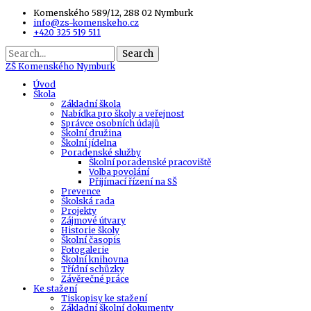
Komenského 589/12, 288 02 Nymburk
info@zs-komenskeho.cz
+420 325 519 511
Search
ZŠ
Komenského Nymburk
Úvod
Škola
Základní škola
Nabídka pro školy a veřejnost
Správce osobních údajů
Školní družina
Školní jídelna
Poradenské služby
Školní poradenské pracoviště
Volba povolání
Přijímací řízení na SŠ
Prevence
Školská rada
Projekty
Zájmové útvary
Historie školy
Školní časopis
Fotogalerie
Školní knihovna
Třídní schůzky
Závěrečné práce
Ke stažení
Tiskopisy ke stažení
Základní školní dokumenty