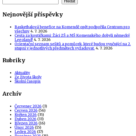
Hledat
Nejnovější příspěvky
Basketbalová benefice na Komendě opět podpořila Centrum pro
všechny
4. 7. 2026
Cesta za kostičkami: Žáci ZŠ a MŠ Komenského dobyli německý
Legoland!
4. 7. 2026
Orientační seznam sešitů a pomůcek, které budou vyučující na 2.
stupni v jednotlivých předmětech vyžadovat.
4. 7. 2026
Rubriky
Aktuality
Ze života školy
Školní časopis
Archív
Červenec 2026
(3)
Červen 2026
(56)
Květen 2026
(35)
Duben 2026
(33)
Březen 2026
(16)
Únor 2026
(15)
Leden 2026
(17)
Prosinec 2025
(35)