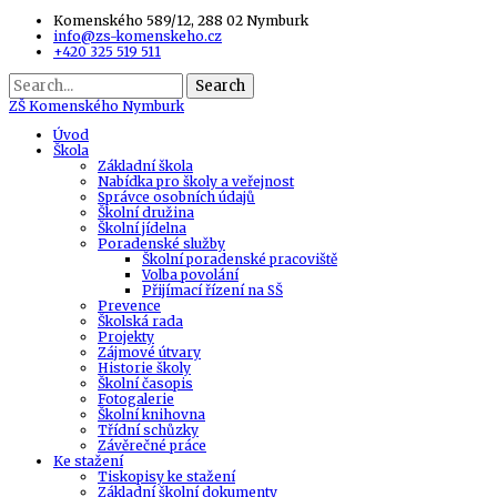
Komenského 589/12, 288 02 Nymburk
info@zs-komenskeho.cz
+420 325 519 511
Search
ZŠ
Komenského Nymburk
Úvod
Škola
Základní škola
Nabídka pro školy a veřejnost
Správce osobních údajů
Školní družina
Školní jídelna
Poradenské služby
Školní poradenské pracoviště
Volba povolání
Přijímací řízení na SŠ
Prevence
Školská rada
Projekty
Zájmové útvary
Historie školy
Školní časopis
Fotogalerie
Školní knihovna
Třídní schůzky
Závěrečné práce
Ke stažení
Tiskopisy ke stažení
Základní školní dokumenty