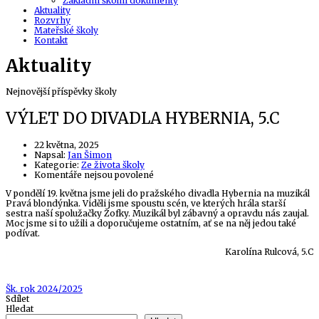
Základní školní dokumenty
Aktuality
Rozvrhy
Mateřské školy
Kontakt
Aktuality
Nejnovější příspěvky školy
VÝLET DO DIVADLA HYBERNIA, 5.C
22 května, 2025
Author
Napsal:
Jan Šimon
Kategorie:
Ze života školy
u
Komentáře nejsou povolené
textu
V pondělí 19. května jsme jeli do pražského divadla Hybernia na muzikál
s
Pravá blondýnka. Viděli jsme spoustu scén, ve kterých hrála starší
názvem
sestra naší spolužačky Žofky. Muzikál byl zábavný a opravdu nás zaujal.
VÝLET
Moc jsme si to užili a doporučujeme ostatním, ať se na něj jedou také
DO
podívat.
DIVADLA
HYBERNIA,
Karolína Rulcová, 5.C
5.C
Tags
Šk. rok 2024/2025
Sdílet
Hledat