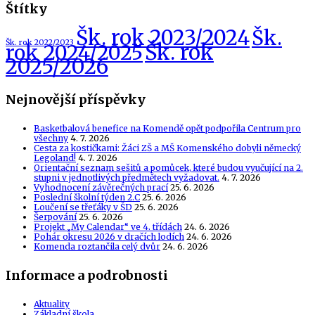
Štítky
Šk. rok 2023/2024
Šk.
Šk. rok 2022/2023
Šk. rok
rok 2024/2025
2025/2026
Nejnovější příspěvky
Basketbalová benefice na Komendě opět podpořila Centrum pro
všechny
4. 7. 2026
Cesta za kostičkami: Žáci ZŠ a MŠ Komenského dobyli německý
Legoland!
4. 7. 2026
Orientační seznam sešitů a pomůcek, které budou vyučující na 2.
stupni v jednotlivých předmětech vyžadovat.
4. 7. 2026
Vyhodnocení závěrečných prací
25. 6. 2026
Poslední školní týden 2.C
25. 6. 2026
Loučení se třeťáky v ŠD
25. 6. 2026
Šerpování
25. 6. 2026
Projekt „My Calendar“ ve 4. třídách
24. 6. 2026
Pohár okresu 2026 v dračích lodích
24. 6. 2026
Komenda roztančila celý dvůr
24. 6. 2026
Informace a podrobnosti
Aktuality
Základní škola