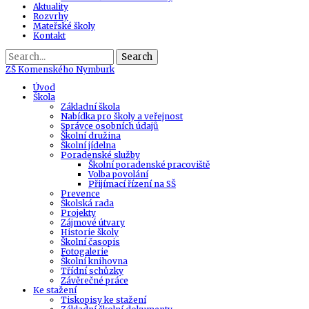
Aktuality
Rozvrhy
Mateřské školy
Kontakt
Search
ZŠ
Komenského Nymburk
Úvod
Škola
Základní škola
Nabídka pro školy a veřejnost
Správce osobních údajů
Školní družina
Školní jídelna
Poradenské služby
Školní poradenské pracoviště
Volba povolání
Přijímací řízení na SŠ
Prevence
Školská rada
Projekty
Zájmové útvary
Historie školy
Školní časopis
Fotogalerie
Školní knihovna
Třídní schůzky
Závěrečné práce
Ke stažení
Tiskopisy ke stažení