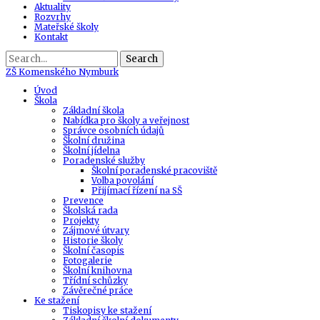
Aktuality
Rozvrhy
Mateřské školy
Kontakt
Search
ZŠ
Komenského Nymburk
Úvod
Škola
Základní škola
Nabídka pro školy a veřejnost
Správce osobních údajů
Školní družina
Školní jídelna
Poradenské služby
Školní poradenské pracoviště
Volba povolání
Přijímací řízení na SŠ
Prevence
Školská rada
Projekty
Zájmové útvary
Historie školy
Školní časopis
Fotogalerie
Školní knihovna
Třídní schůzky
Závěrečné práce
Ke stažení
Tiskopisy ke stažení