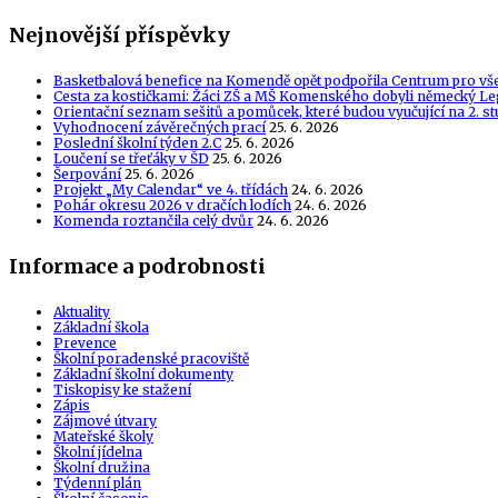
Nejnovější příspěvky
Basketbalová benefice na Komendě opět podpořila Centrum pro vš
Cesta za kostičkami: Žáci ZŠ a MŠ Komenského dobyli německý Le
Orientační seznam sešitů a pomůcek, které budou vyučující na 2. s
Vyhodnocení závěrečných prací
25. 6. 2026
Poslední školní týden 2.C
25. 6. 2026
Loučení se třeťáky v ŠD
25. 6. 2026
Šerpování
25. 6. 2026
Projekt „My Calendar“ ve 4. třídách
24. 6. 2026
Pohár okresu 2026 v dračích lodích
24. 6. 2026
Komenda roztančila celý dvůr
24. 6. 2026
Informace a podrobnosti
Aktuality
Základní škola
Prevence
Školní poradenské pracoviště
Základní školní dokumenty
Tiskopisy ke stažení
Zápis
Zájmové útvary
Mateřské školy
Školní jídelna
Školní družina
Týdenní plán