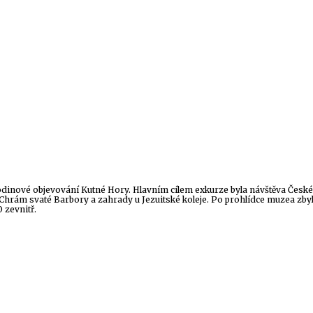
hodinové objevování Kutné Hory. Hlavním cílem exkurze byla návštěva Česk
hrám svaté Barbory a zahrady u Jezuitské koleje. Po prohlídce muzea zbyl č
 zevnitř.