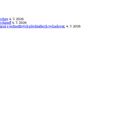
echny
4. 7. 2026
goland!
4. 7. 2026
tupni v jednotlivých předmětech vyžadovat.
4. 7. 2026