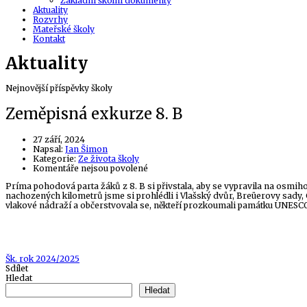
Základní školní dokumenty
Aktuality
Rozvrhy
Mateřské školy
Kontakt
Aktuality
Nejnovější příspěvky školy
Zeměpisná exkurze 8. B
27 září, 2024
Author
Napsal:
Jan Šimon
Kategorie:
Ze života školy
u
Komentáře nejsou povolené
textu
Príma pohodová parta žáků z 8. B si přivstala, aby se vypravila na osmi
s
nachozených kilometrů jsme si prohlédli i Vlašský dvůr, Breüerovy sady, C
názvem
vlakové nádraží a občerstvovala se, někteří prozkoumali památku UNESCO
Zeměpisná
exkurze
8.
B
Tags
Šk. rok 2024/2025
Sdílet
Hledat
Hledat