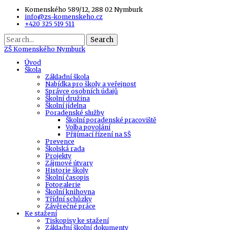
Komenského 589/12, 288 02 Nymburk
info@zs-komenskeho.cz
+420 325 519 511
Search
ZŠ
Komenského Nymburk
Úvod
Škola
Základní škola
Nabídka pro školy a veřejnost
Správce osobních údajů
Školní družina
Školní jídelna
Poradenské služby
Školní poradenské pracoviště
Volba povolání
Přijímací řízení na SŠ
Prevence
Školská rada
Projekty
Zájmové útvary
Historie školy
Školní časopis
Fotogalerie
Školní knihovna
Třídní schůzky
Závěrečné práce
Ke stažení
Tiskopisy ke stažení
Základní školní dokumenty