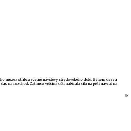
ého muzea stříbra včetně návštěvy středověkého dolu. Během deseti
as na rozchod. Zatímco většina dětí nabírala sílu na pěší návrat na
JP