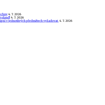
echny
4. 7. 2026
goland!
4. 7. 2026
tupni v jednotlivých předmětech vyžadovat.
4. 7. 2026