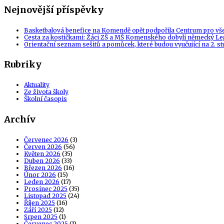
Nejnovější příspěvky
Basketbalová benefice na Komendě opět podpořila Centrum pro vš
Cesta za kostičkami: Žáci ZŠ a MŠ Komenského dobyli německý Le
Orientační seznam sešitů a pomůcek, které budou vyučující na 2. s
Rubriky
Aktuality
Ze života školy
Školní časopis
Archív
Červenec 2026
(3)
Červen 2026
(56)
Květen 2026
(35)
Duben 2026
(33)
Březen 2026
(16)
Únor 2026
(15)
Leden 2026
(17)
Prosinec 2025
(35)
Listopad 2025
(24)
Říjen 2025
(16)
Září 2025
(12)
Srpen 2025
(1)
Červenec 2025
(1)