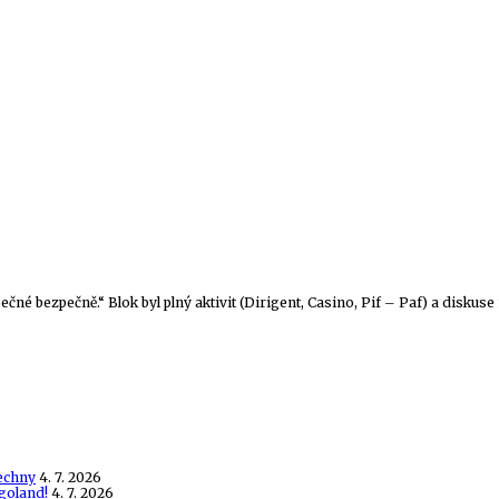
né bezpečně.“ Blok byl plný aktivit (Dirigent, Casino, Pif – Paf) a diskuse
echny
4. 7. 2026
goland!
4. 7. 2026