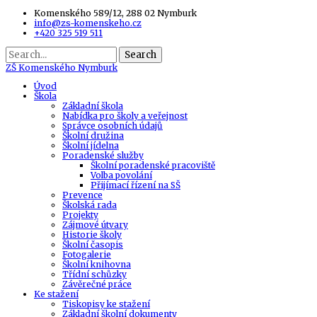
Komenského 589/12, 288 02 Nymburk
info@zs-komenskeho.cz
+420 325 519 511
Search
ZŠ
Komenského Nymburk
Úvod
Škola
Základní škola
Nabídka pro školy a veřejnost
Správce osobních údajů
Školní družina
Školní jídelna
Poradenské služby
Školní poradenské pracoviště
Volba povolání
Přijímací řízení na SŠ
Prevence
Školská rada
Projekty
Zájmové útvary
Historie školy
Školní časopis
Fotogalerie
Školní knihovna
Třídní schůzky
Závěrečné práce
Ke stažení
Tiskopisy ke stažení
Základní školní dokumenty