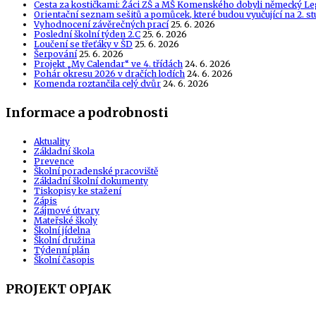
Cesta za kostičkami: Žáci ZŠ a MŠ Komenského dobyli německý Le
Orientační seznam sešitů a pomůcek, které budou vyučující na 2. s
Vyhodnocení závěrečných prací
25. 6. 2026
Poslední školní týden 2.C
25. 6. 2026
Loučení se třeťáky v ŠD
25. 6. 2026
Šerpování
25. 6. 2026
Projekt „My Calendar“ ve 4. třídách
24. 6. 2026
Pohár okresu 2026 v dračích lodích
24. 6. 2026
Komenda roztančila celý dvůr
24. 6. 2026
Informace a podrobnosti
Aktuality
Základní škola
Prevence
Školní poradenské pracoviště
Základní školní dokumenty
Tiskopisy ke stažení
Zápis
Zájmové útvary
Mateřské školy
Školní jídelna
Školní družina
Týdenní plán
Školní časopis
PROJEKT OPJAK