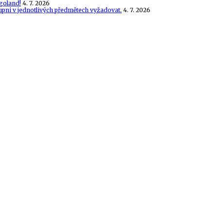
goland!
4. 7. 2026
tupni v jednotlivých předmětech vyžadovat.
4. 7. 2026