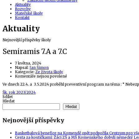
Základní školní dokumenty
Aktuality
Rozvrhy
Mateřské školy
Kontakt
Aktuality
Nejnovější příspěvky školy
Semiramis 7.A a 7.C
7 května, 2024
Author
Napsal:
Jan Šimon
Kategorie:
Ze života školy
u
Komentáře nejsou povolené
textu
Ve dnech 22.4. a 3.5.2024 proběhl preventivní program na téma : “ Nebezpeč
s
názvem
Tags
Šk. rok 2023/2024
Semiramis
Sdílet
7.A
Hledat
a
7.C
Hledat
Nejnovější příspěvky
Basketbalová benefice na Komendě opět podpořila Centrum pro vš
Cesta za kostičkami: Žáci ZŠ a MŠ Komenského dobyli německý Le